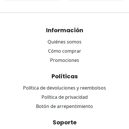
Navegación
de
Información
entradas
Quiénes somos
Cómo comprar
Promociones
Políticas
×
Política de devoluciones y reembolsos
Política de privacidad
Botón de arrepentimiento
Soporte
Tu carrito está vacío.