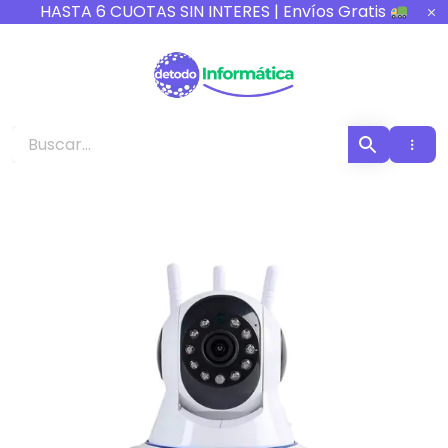
Ir
HASTA 6 CUOTAS SIN INTERES | Envíos Gratis
al
contenido
Detodo Informática