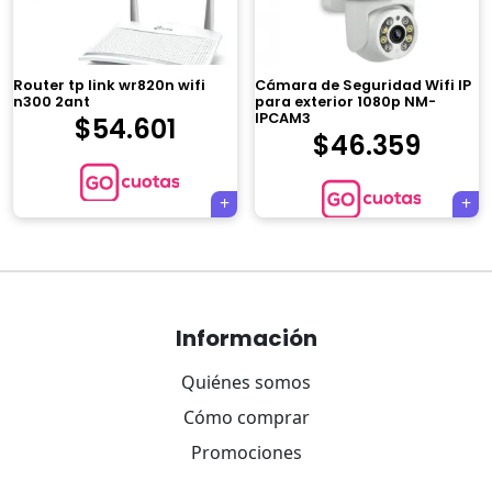
Router tp link wr820n wifi
Cámara de Seguridad Wifi IP
n300 2ant
para exterior 1080p NM-
IPCAM3
$
54.601
$
46.359
Navegación
de
Información
entradas
Quiénes somos
Cómo comprar
Promociones