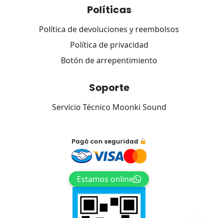
Políticas
×
Política de devoluciones y reembolsos
Política de privacidad
Botón de arrepentimiento
Soporte
Tu carrito está vacío.
Servicio Técnico Moonki Sound
Agregá un producto y aparecerá acá
automáticamente.
Pagá con seguridad
Estamos online