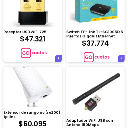
Receptor USB WIFI 725
Switch TP-Link TL-SG1005D 5
Puertos Gigabit Ethernet
$
47.321
$
37.774
Extensor de rango ac (re200)
tp link
Adaptador WiFi USB con
$
60.095
Antena 150Mbps