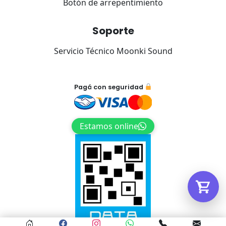
Botón de arrepentimiento
Soporte
Tu carrito está vacío.
Servicio Técnico Moonki Sound
Agregá un producto y aparecerá acá
automáticamente.
Pagá con seguridad
Estamos online