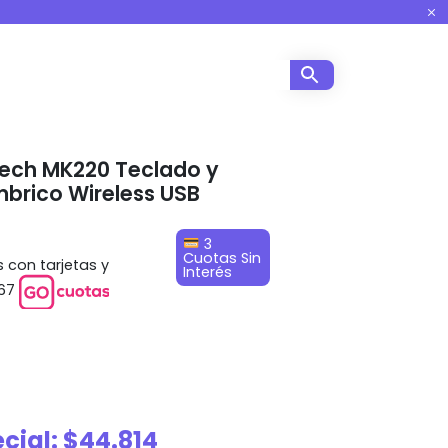
ech MK220 Teclado y
brico Wireless USB
3
Cuotas Sin
s con tarjetas y
Interés
.67
ecial:
$
44.814