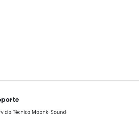
×
oporte
Tu carrito está vacío.
rvicio Técnico Moonki Sound
Agregá un producto y aparecerá acá
automáticamente.