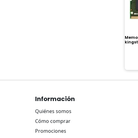
Memor
kings
Navegación
de
Información
entradas
Quiénes somos
Cómo comprar
Promociones