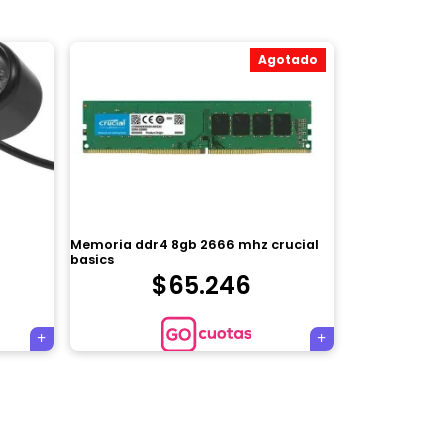
Agotado
Memoria ddr4 8gb 2666 mhz crucial
basics
$
65.246