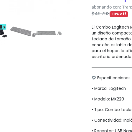
abonando con: Transf
$
49.793
10% off
El Combo Logitech 
un diseño compacto 
teclado de tamaño 
conexión estable de
para el hogar, la of
escritorio ordenado 
─────────────
Especificaciones
• Marca: Logitech
• Modelo: MK220
• Tipo: Combo tecl
• Conectividad: Ina
• Receptor: USB Nan