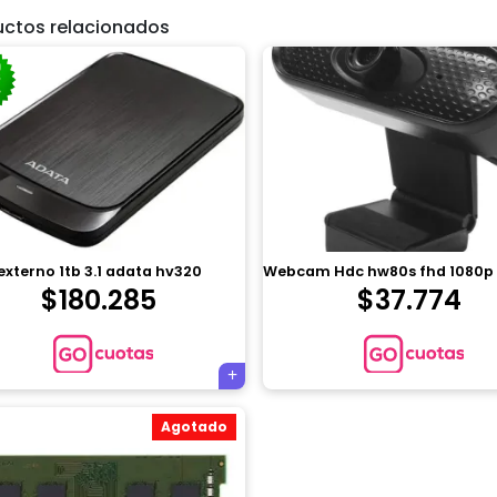
uctos relacionados
externo 1tb 3.1 adata hv320
Webcam Hdc hw80s fhd 1080p
$
180.285
$
37.774
Agotado